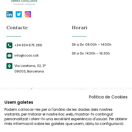
Contacte
Horari
Dll a Dv: 08:00h – 14:00h
+34 934 675 286
Dll a Dv: 14:30h – 16:30h
info@ccoc.cat
Via Laietana, 32, 3ª
08003, Barcelona
Politica de Cookies
Usem galetes
Podem col·locar-les per a l'anàlisi de les dades dels nostres
visitants, per millorar el nostre lloc web, mostrar-hi contingut
personalitzat i oferir-hi una excel·lent experiència d'usuari. Per obtenir
més informació sobre les galetes que usem, obriu la configuració.