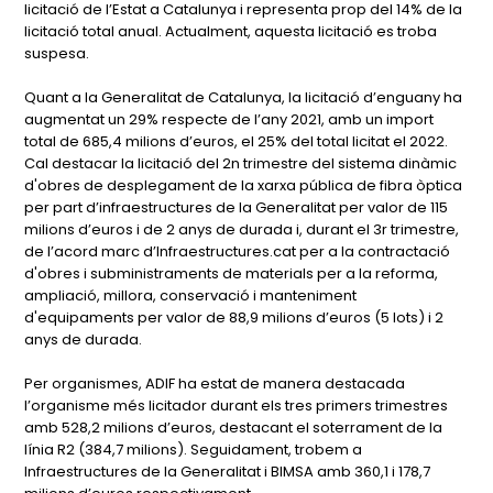
licitació de l’Estat a Catalunya i representa prop del 14% de la
licitació total anual. Actualment, aquesta licitació es troba
suspesa.
Quant a la Generalitat de Catalunya, la licitació d’enguany ha
augmentat un 29% respecte de l’any 2021, amb un import
total de 685,4 milions d’euros, el 25% del total licitat el 2022.
Cal destacar la licitació del 2n trimestre del sistema dinàmic
d'obres de desplegament de la xarxa pública de fibra òptica
per part d’infraestructures de la Generalitat per valor de 115
milions d’euros i de 2 anys de durada i, durant el 3r trimestre,
de l’acord marc d’Infraestructures.cat per a la contractació
d'obres i subministraments de materials per a la reforma,
ampliació, millora, conservació i manteniment
d'equipaments per valor de 88,9 milions d’euros (5 lots) i 2
anys de durada.
Per organismes, ADIF ha estat de manera destacada
l’organisme més licitador durant els tres primers trimestres
amb 528,2 milions d’euros, destacant el soterrament de la
línia R2 (384,7 milions). Seguidament, trobem a
Infraestructures de la Generalitat i BIMSA amb 360,1 i 178,7