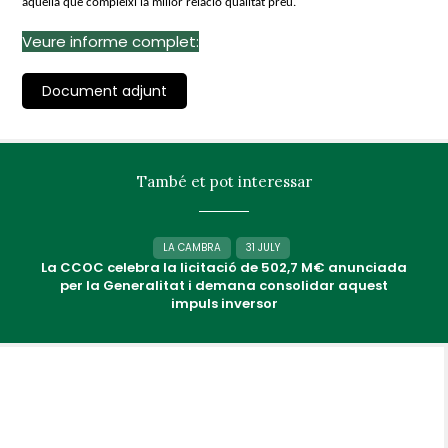
aquella que compleixi la millor relació qualitat preu.
Veure informe complet:
Document adjunt
També et pot interessar
LA CAMBRA
31 JULY
La CCOC celebra la licitació de 502,7 M€ anunciada
per la Generalitat i demana consolidar aquest
impuls inversor