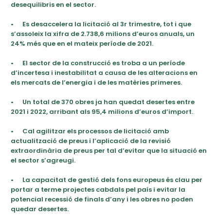
desequilibris en el sector.
•
Es desaccelera la licitació al 3r trimestre, tot i que
s’assoleix la xifra de 2.738,6 milions d’euros anuals, un
24% més que en el mateix període de 2021.
•
El sector de la construcció es troba a un període
d’incertesa i inestabilitat a causa de les alteracions en
els mercats de l’energia i de les matèries primeres.
•
Un total de 370 obres ja han quedat desertes entre
2021 i 2022, arribant als 95,4 milions d’euros d’import.
•
Cal agilitzar els processos de licitació amb
actualització de preus i l’aplicació de la revisió
extraordinària de preus per tal d’evitar que la situació en
el sector s’agreugi.
•
La capacitat de gestió dels fons europeus és clau per
portar a terme projectes cabdals pel país i evitar la
potencial recessió de finals d’any i les obres no poden
quedar desertes.