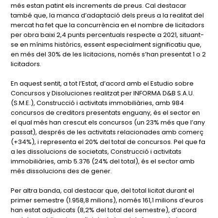
més estan patint els increments de preus. Cal destacar
també que, la manca d’adaptació dels preus a la realitat del
mercat ha fet que la concurrència en el nombre de licitadors
per obra baixi 2,4 punts percentuals respecte a 2021, situant-
se en mínims històrics, essent especialment significatiu que,
en més del 30% de les licitacions, només s’han presentat 1 o 2
licitadors.
En aquest sentit, a tot l’Estat, d’acord amb el Estudio sobre
Concursos y Disoluciones realitzat per INFORMA D&B S.A.U.
(S.M.E.), Construcció i activitats immobiliàries, amb 984
concursos de creditors presentats enguany, és el sector en
el qual més han crescut els concursos (un 23% més que l’any
passat), després de les activitats relacionades amb comerç
(+34%), i representa el 20% del total de concursos. Pel que fa
a les dissolucions de societats, Construcció i activitats
immobiliàries, amb 5.376 (24% del total), és el sector amb
més dissolucions des de gener.
Per altra banda, cal destacar que, del total licitat durant el
primer semestre (1.958,8 milions), només 161,1 milions d’euros
han estat adjudicats (8,2% del total del semestre), d’acord