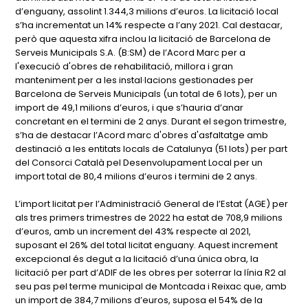
d’enguany, assolint 1.344,3 milions d’euros. La licitació local
s’ha incrementat un 14% respecte a l’any 2021. Cal destacar,
però que aquesta xifra inclou la licitació de Barcelona de
Serveis Municipals S.A. (B:SM) de l’Acord Marc per a
l'execució d'obres de rehabilitació, millora i gran
manteniment per a les instal·lacions gestionades per
Barcelona de Serveis Municipals (un total de 6 lots), per un
import de 49,1 milions d’euros, i que s’hauria d’anar
concretant en el termini de 2 anys. Durant el segon trimestre,
s’ha de destacar l’Acord marc d'obres d'asfaltatge amb
destinació a les entitats locals de Catalunya (51 lots) per part
del Consorci Català pel Desenvolupament Local per un
import total de 80,4 milions d’euros i termini de 2 anys.
L’import licitat per l’Administració General de l’Estat (AGE) per
als tres primers trimestres de 2022 ha estat de 708,9 milions
d’euros, amb un increment del 43% respecte al 2021,
suposant el 26% del total licitat enguany. Aquest increment
excepcional és degut a la licitació d’una única obra, la
licitació per part d’ADIF de les obres per soterrar la línia R2 al
seu pas pel terme municipal de Montcada i Reixac que, amb
un import de 384,7 milions d’euros, suposa el 54% de la