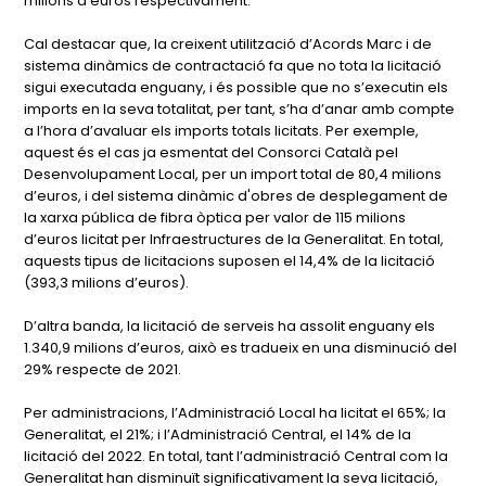
milions d’euros respectivament.
Cal destacar que, la creixent utilització d’Acords Marc i de
sistema dinàmics de contractació fa que no tota la licitació
sigui executada enguany, i és possible que no s’executin els
imports en la seva totalitat, per tant, s’ha d’anar amb compte
a l’hora d’avaluar els imports totals licitats. Per exemple,
aquest és el cas ja esmentat del Consorci Català pel
Desenvolupament Local, per un import total de 80,4 milions
d’euros, i del sistema dinàmic d'obres de desplegament de
la xarxa pública de fibra òptica per valor de 115 milions
d’euros licitat per Infraestructures de la Generalitat. En total,
aquests tipus de licitacions suposen el 14,4% de la licitació
(393,3 milions d’euros).
D’altra banda, la licitació de serveis ha assolit enguany els
1.340,9 milions d’euros, això es tradueix en una disminució del
29% respecte de 2021.
Per administracions, l’Administració Local ha licitat el 65%; la
Generalitat, el 21%; i l’Administració Central, el 14% de la
licitació del 2022. En total, tant l’administració Central com la
Generalitat han disminuït significativament la seva licitació,