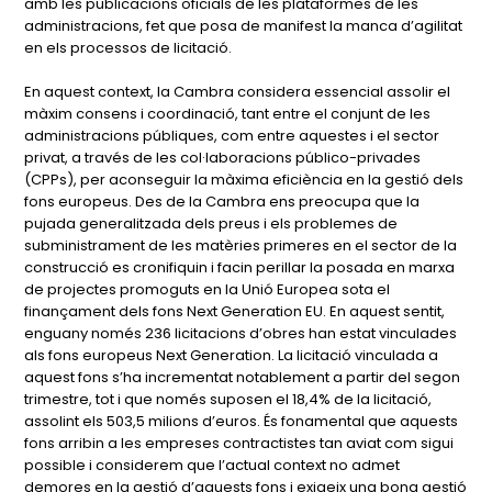
amb les publicacions oficials de les plataformes de les
administracions, fet que posa de manifest la manca d’agilitat
en els processos de licitació.
En aquest context, la Cambra considera essencial assolir el
màxim consens i coordinació, tant entre el conjunt de les
administracions públiques, com entre aquestes i el sector
privat, a través de les col·laboracions público-privades
(CPPs), per aconseguir la màxima eficiència en la gestió dels
fons europeus. Des de la Cambra ens preocupa que la
pujada generalitzada dels preus i els problemes de
subministrament de les matèries primeres en el sector de la
construcció es cronifiquin i facin perillar la posada en marxa
de projectes promoguts en la Unió Europea sota el
finançament dels fons Next Generation EU. En aquest sentit,
enguany només 236 licitacions d’obres han estat vinculades
als fons europeus Next Generation. La licitació vinculada a
aquest fons s’ha incrementat notablement a partir del segon
trimestre, tot i que només suposen el 18,4% de la licitació,
assolint els 503,5 milions d’euros. És fonamental que aquests
fons arribin a les empreses contractistes tan aviat com sigui
possible i considerem que l’actual context no admet
demores en la gestió d’aquests fons i exigeix una bona gestió