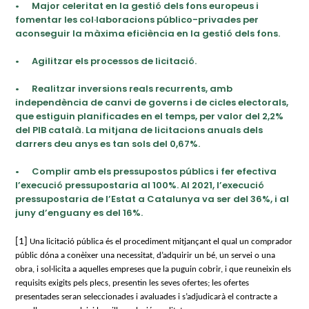
•
Major celeritat en la gestió dels fons europeus i
fomentar les col·laboracions público-privades per
aconseguir la màxima eficiència en la gestió dels fons.
•
Agilitzar els processos de licitació.
•
Realitzar inversions reals recurrents, amb
independència de canvi de governs i de cicles electorals,
que estiguin planificades en el temps, per valor del 2,2%
del PIB català. La mitjana de licitacions anuals dels
darrers deu anys es tan sols del 0,67%.
•
Complir amb els pressupostos públics i fer efectiva
l’execució pressupostaria al 100%. Al 2021, l’execució
pressupostaria de l’Estat a Catalunya va ser del 36%, i al
juny d’enguany es del 16%.
[1]
Una licitació pública és el procediment mitjançant el qual un comprador
públic dóna a conèixer una necessitat, d’adquirir un bé, un servei o una
obra, i sol·licita a aquelles empreses que la puguin cobrir, i que reuneixin els
requisits exigits pels plecs, presentin les seves ofertes; les ofertes
presentades seran seleccionades i avaluades i s’adjudicarà el contracte a