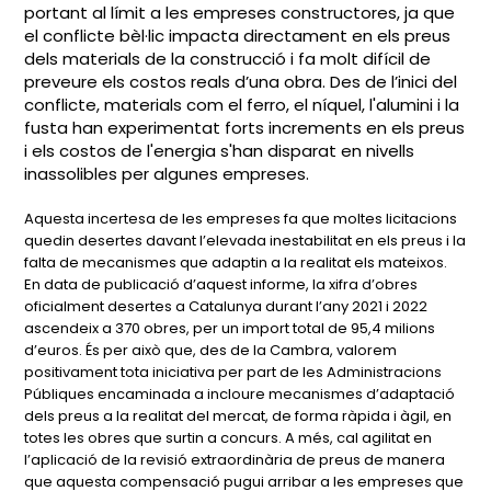
portant al límit a les empreses constructores, ja que
el conflicte bèl·lic impacta directament en els preus
dels materials de la construcció i fa molt difícil de
preveure els costos reals d’una obra. Des de l’inici del
conflicte, materials com el ferro, el níquel, l'alumini i la
fusta han experimentat forts increments en els preus
i els costos de l'energia s'han disparat en nivells
inassolibles per algunes empreses.
Aquesta incertesa de les empreses fa que moltes licitacions
quedin desertes davant l’elevada inestabilitat en els preus i la
falta de mecanismes que adaptin a la realitat els mateixos.
En data de publicació d’aquest informe, la xifra d’obres
oficialment desertes a Catalunya durant l’any 2021 i 2022
ascendeix a 370 obres, per un import total de 95,4 milions
d’euros. És per això que, des de la Cambra, valorem
positivament tota iniciativa per part de les Administracions
Públiques encaminada a incloure mecanismes d’adaptació
dels preus a la realitat del mercat, de forma ràpida i àgil, en
totes les obres que surtin a concurs. A més, cal agilitat en
l’aplicació de la revisió extraordinària de preus de manera
que aquesta compensació pugui arribar a les empreses que