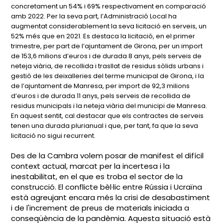
concretament un 54% i 69% respectivament en comparació
amb 2022. Per la seva part, l’Administració Local ha
augmentat considerablement la seva licitació en serveis, un
52% més que en 2021. Es destaca la licitació, en el primer
trimestre, per part de l’ajuntament de Girona, per un import
de 153,6 milions d’euros i de durada 8 anys, pels serveis de
neteja viària, de recollida i trasllat de residus sòlids urbans i
gestió de les deixalleries del terme municipal de Girona, i la
de l’ajuntament de Manresa, per import de 92,3 milions
d’euros i de durada 11 anys, pels serveis de recollida de
residus municipals i la neteja viària del municipi de Manresa.
En aquest sentit, cal destacar que els contractes de serveis
tenen una durada plurianual i que, per tant, fa que la seva
licitació no sigui recurrent.
Des de la Cambra volem posar de manifest el difícil
context actual, marcat per la incertesa i la
inestabilitat, en el que es troba el sector de la
construcció. El conflicte bèl·lic entre Rússia i Ucraïna
està agreujant encara més la crisi de desabastiment
i de l'increment de preus de materials iniciada a
conseqüència de la pandèmia. Aquesta situació està