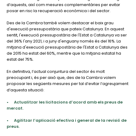
d’aquests, així com mesures complementàries per evitar
posar en risc la recuperació econòmica i del sector.
Des de la Cambra també volem destacar el baix grau
d'execució pressupostària que pateix Catalunya. En aquest
sentit, l'execució pressupostària de l'Estat a Catalunya va ser
del 36% l'any 2021, i a juny d'enguany només és del 16%. La
mitjana d'execució pressupostària de l'Estat a Catalunya des
de 2015 ha estat del 60%, mentre que la mitjana estatal ha
estat del 75%.
En definitiva, l’actual conjuntura del sector és molt
preocupant i, és per això que, des de la Cambra volem
proposar les següents mesures per tal d’evitar l’agreujament
d’aquesta situació:
•
Actualitzar les licitacions d’acord amb els preus de
mercat.
•
Agilitzar l’aplicació efectiva i general de la revisió de
preus.