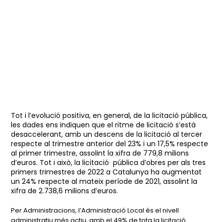
Tot i l’evolució positiva, en general, de la licitació pública,
les dades ens indiquen que el ritme de licitació s’està
desaccelerant, amb un descens de la licitació al tercer
respecte al trimestre anterior del 23% i un 17,5% respecte
al primer trimestre, assolint la xifra de 779,8 milions
d’euros. Tot i això, la licitació pública d’obres per als tres
primers trimestres de 2022 a Catalunya ha augmentat
un 24% respecte al mateix període de 2021, assolint la
xifra de 2.738,6 milions d’euros.
Per Administracions, l’Administració Local és el nivell
administratiu més actiu, amb el 49% de tota la licitació