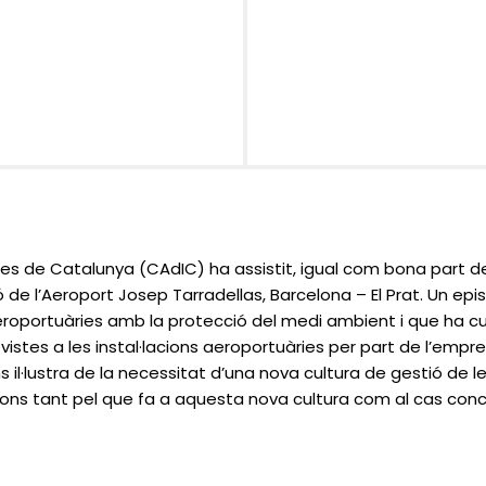
res de Catalunya (CAdIC) ha assistit, igual com bona part de 
ó de l’Aeroport Josep Tarradellas, Barcelona – El Prat. Un epi
 aeroportuàries amb la protecció del medi ambient i que ha 
revistes a les instal·lacions aeroportuàries per part de l’emp
ens il·lustra de la necessitat d’una nova cultura de gestió de le
ions tant pel que fa a aquesta nova cultura com al cas con