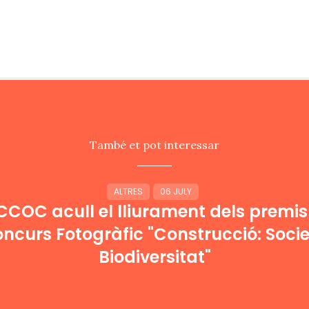
També et pot interessar
ALTRES
06 JULY
CCOC acull el lliurament dels premis
oncurs Fotogràfic "Construcció: Socie
Biodiversitat"