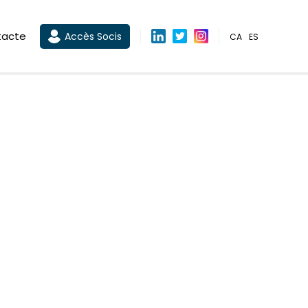
tacte
Accès Socis
CA
ES