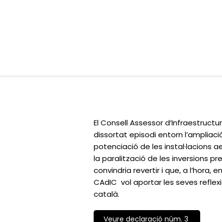
El Consell Assessor d’Infraestructu
dissortat episodi entorn l’ampliaci
potenciació de les instal·lacions
la paralització de les inversions p
convindria revertir i que, a l’hora, 
CAdIC vol aportar les seves reflex
català.
Veure declaració núm. 3