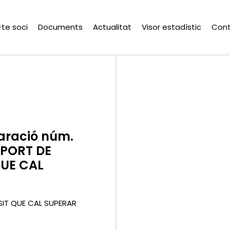
-te soci
Documents
Actualitat
Visor estadístic
Con
laració núm.
ROPORT DE
UE CAL
SIT QUE CAL SUPERAR