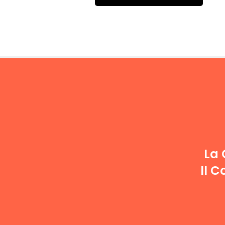
La 
II C