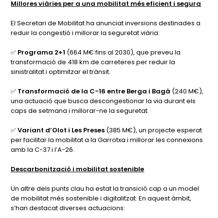
Millores viàries per a una mobilitat més eficient i segura
El Secretari de Mobilitat ha anunciat inversions destinades a
reduir la congestió i millorar la seguretat viària:
✅
Programa 2+1
(664 M€ fins al 2030), que preveu la
transformació de 418 km de carreteres per reduir la
sinistralitat i optimitzar el trànsit.
✅
Transformació de la C-16 entre Berga i Bagà
(240 M€),
una actuació que busca descongestionar la via durant els
caps de setmana i millorar-ne la seguretat.
✅
Variant d’Olot i Les Preses
(385 M€), un projecte esperat
per facilitar la mobilitat a la Garrotxa i millorar les connexions
amb la C-37 i l’A-26.
Descarbonització i mobilitat sostenible
Un altre dels punts clau ha estat la transició cap a un model
de mobilitat més sostenible i digitalitzat. En aquest àmbit,
s’han destacat diverses actuacions: