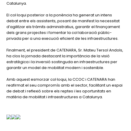
Catalunya.
El col·loqui posterior a la ponència ha generat un intens
debat entre els assistents, posant de manifest la necessitat
d’agilitzar els tràmits administratius, garantir el finançament
dels grans projectes i fomentar la col·laboració públic-
privada per a una execució eficient de les infraestructures.
Finalment, el president de CATENARA, Sr. Mateu Tersol Andols,
ha clos la jornada destacant la importància de la visió
estratègica i la inversió sostinguda en infraestructures per
garantir un model de mobilitat modern i sostenible.
Amb aquest esmorzar col·loqui, la CCOC i CATENARA han
reafirmat el seu compromís amb el sector, facilitant un espai
de debat i reflexió sobre els reptes i les oportunitats en
matèria de mobilitat i infraestructures a Catalunya.