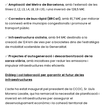
✅
Ampliació del Metro de Barcelona
, amb l’extensió de les
línies L1, L2, L3, L4, L8, L9 i L10, i una inversió de 128,5 M€.
✅
Corredors de bus ràpid (BRCat)
, amb 81,7 M€ per millorar
la connexió entre municipis congestionats i promoure el
transport públic.
✅
Infraestructura ciclista
, amb 94 M€ destinats a la
creació de 124 km de vies per a bicicletes dins de l’estratègia
de mobilitat sostenible de la Generalitat.
✅
Projectes d’autogeneració i descarbonització de la
xarxa viària
, amb iniciatives per reduir les emissions i
impulsar infraestructures més eficients.
Diàleg i col·laboració per garantir el futur de les
infraestructures
L’acte ha estat inaugurat pel president de la CCOC, Sr. Lluís
Moreno Lasalle, qui ha remarcat la necessitat de planificació i
inversió en infraestructures per assegurar el
desenvolupament econòmic i la cohesió territorial de