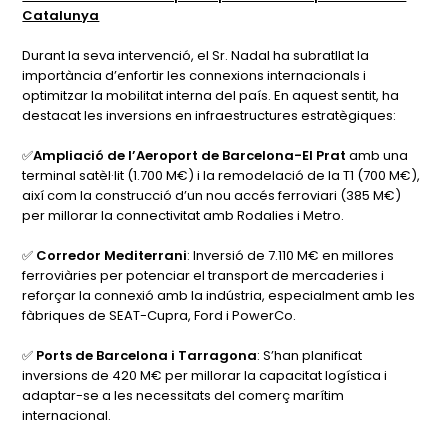
Catalunya
Durant la seva intervenció, el Sr. Nadal ha subratllat la
importància d’enfortir les connexions internacionals i
optimitzar la mobilitat interna del país. En aquest sentit, ha
destacat les inversions en infraestructures estratègiques:
✅
Ampliació de l’Aeroport de Barcelona-El Prat
amb una
terminal satèl·lit (1.700 M€) i la remodelació de la T1 (700 M€),
així com la construcció d’un nou accés ferroviari (385 M€)
per millorar la connectivitat amb Rodalies i Metro.
✅
Corredor Mediterrani
: Inversió de 7.110 M€ en millores
ferroviàries per potenciar el transport de mercaderies i
reforçar la connexió amb la indústria, especialment amb les
fàbriques de SEAT-Cupra, Ford i PowerCo.
✅
Ports de Barcelona i Tarragona
: S’han planificat
inversions de 420 M€ per millorar la capacitat logística i
adaptar-se a les necessitats del comerç marítim
internacional.