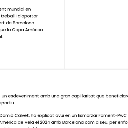
rent mundial en
treball i d’aportar
Port de Barcelona
que la Copa Amèrica
at
un esdeveniment amb una gran capil·laritat que beneficiarà
sportiu.
, Damià Calvet, ha explicat avui en un Esmorzar Foment-PwC
èrica de Vela el 2024 amb Barcelona com a seu, per enforti