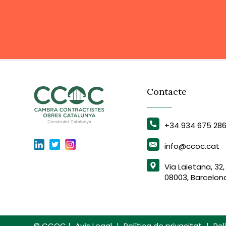
Contacte
+34 934 675 28
info@ccoc.cat
Via Laietana, 32,
08003, Barcelon
© CCOC |
Avís Legal
|
Política de privacitat
|
Pol