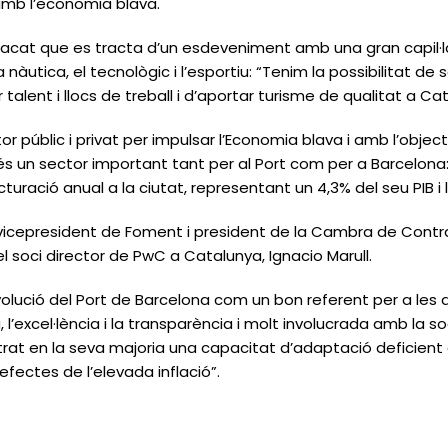
 amb l’economia blava.
stacat que es tracta d’un esdeveniment amb una gran capil·l
a nàutica, el tecnològic i l’esportiu: “Tenim la possibilitat de
talent i llocs de treball i d’aportar turisme de qualitat a Ca
 públic i privat per impulsar l’Economia blava i amb l’objecti
és un sector important tant per al Port com per a Barcelona
turació anual a la ciutat, representant un 4,3% del seu PIB i l
el vicepresident de Foment i president de la Cambra de Cont
l soci director de PwC a Catalunya, Ignacio Marull.
olució del Port de Barcelona com un bon referent per a les a
’excel·lència i la transparència i molt involucrada amb la so
rat en la seva majoria una capacitat d’adaptació deficient 
s efectes de l’elevada inflació”.