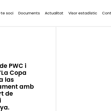
-te soci
Documents
Actualitat
Visor estadístic
Con
 de PWC i
l ‘La Copa
a las
tament amb
rt de
i
ya.