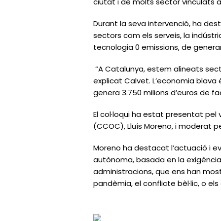
ciutat i de molts sector vinculats
Durant la seva intervenció, ha de
sectors com els serveis, la indústri
tecnologia 0 emissions, de generar 
“A Catalunya, estem alineats sector
explicat Calvet. L’economia blava 
genera 3.750 milions d’euros de fac
El col·loqui ha estat presentat p
(CCOC), Lluís Moreno, i moderat pe
Moreno ha destacat l’actuació i ev
autònoma, basada en la exigència, l
administracions, que ens han most
pandèmia, el conflicte bèl·lic, o el