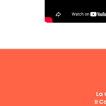
La 
II C