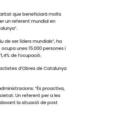
aritat que beneficiarà molts
 ser un referent mundial en
talunya”.
u de ser líders mundials”, ha
: ocupa unes 15.000 persones i
’1,4% de l’ocupació.
ractistes d’Obres de Catalunya
dministracions: “És proactiva,
cietat. Un referent per a les
davant la situació de post