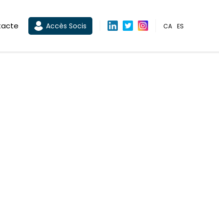
tacte
Accès Socis
CA
ES