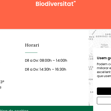
Biodiversitat"
Horari
Usem g
Dll a Dv: 08:00h – 14:00h
6
Podem col
millorar 
Dll a Dv: 14:30h – 16:30h
excel·len
que usem,
 3ª
a
ítica de cookies