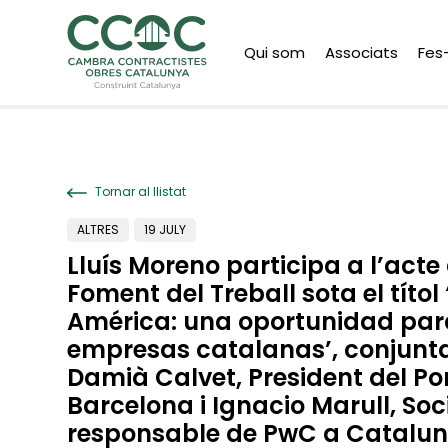
Qui som
Associats
Fes
Tornar al llistat
ALTRES
19 JULY
Lluís Moreno participa a l’acte
Foment del Treball sota el títo
América: una oportunidad par
empresas catalanas’, conjun
Damià Calvet, President del Po
Barcelona i Ignacio Marull, Soc
responsable de PwC a Catalun