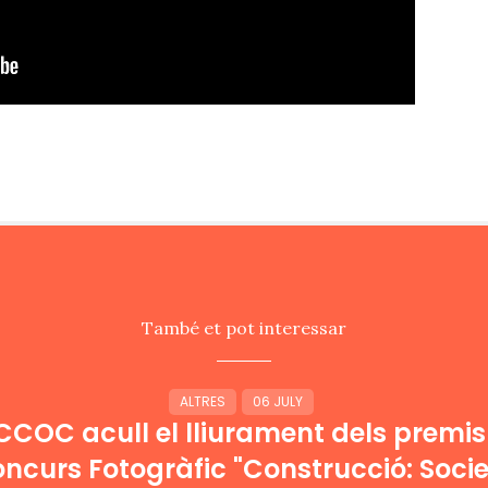
També et pot interessar
ALTRES
06 JULY
CCOC acull el lliurament dels premis
oncurs Fotogràfic "Construcció: Socie