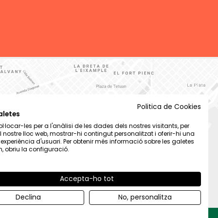
Politica de Cookies
aletes
·locar-les per a l'anàlisi de les dades dels nostres visitants, per
el nostre lloc web, mostrar-hi contingut personalitzat i oferir-hi una
t experiència d'usuari. Per obtenir més informació sobre les galetes
 obriu la configuració.
Accepta-ho tot
Declina
No, personalitza
By 100x100.net