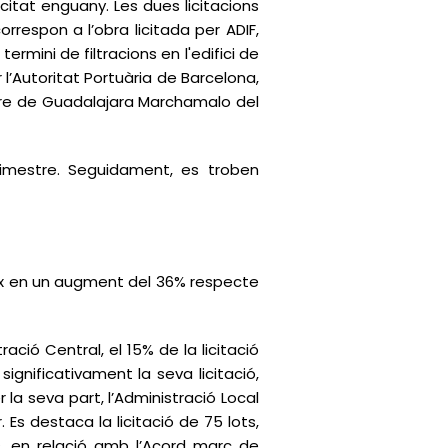
icitat enguany. Les dues licitacions
rrespon a l’obra licitada per ADIF,
rmini de filtracions en l'edifici de
 l’Autoritat Portuària de Barcelona,
entre de Guadalajara Marchamalo del
rimestre. Seguidament, es troben
dueix en un augment del 36% respecte
tració Central, el 15% de la licitació
ignificativament la seva licitació,
la seva part, l’Administració Local
 Es destaca la licitació de 75 lots,
s, en relació amb l’Acord marc de