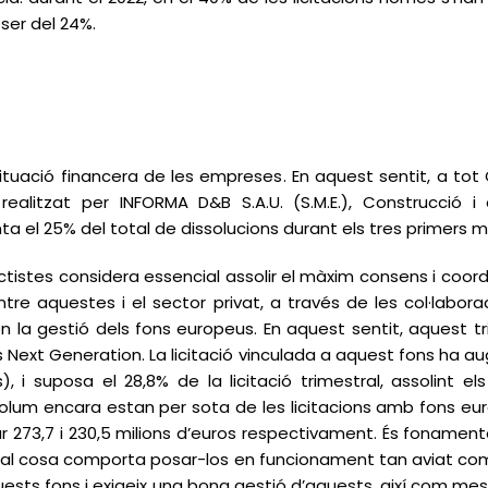
ser del 24%.
situació financera de les empreses. En aquest sentit, a tot
ealitzat per INFORMA D&B S.A.U. (S.M.E.), Construcció i 
ta el 25% del total de dissolucions durant els tres primers m
tistes considera essencial assolir el màxim consens i coordi
tre aquestes i el sector privat, a través de les col·labora
 la gestió dels fons europeus. En aquest sentit, aquest tr
s Next Generation. La licitació vinculada a aquest fons ha
 i suposa el 28,8% de la licitació trimestral, assolint el
volum encara estan per sota de les licitacions amb fons eu
itar 273,7 i 230,5 milions d’euros respectivament. És fonamen
qual cosa comporta posar-los en funcionament tan aviat com 
ests fons i exigeix una bona gestió d’aquests, així com me