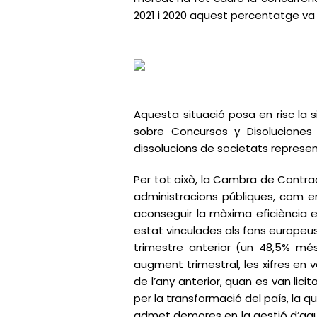
2021 i 2020 aquest percentatge va 
Aquesta situació posa en risc la 
sobre Concursos y Disoluciones r
dissolucions de societats represen
Per tot això, la Cambra de Contrac
administracions públiques, com en
aconseguir la màxima eficiència en
estat vinculades als fons europeu
trimestre anterior (un 48,5% més),
augment trimestral, les xifres en 
de l’any anterior, quan es van lic
per la transformació del país, la 
admet demores en la gestió d’aqu