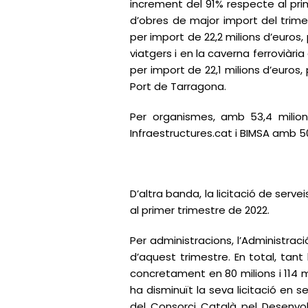
increment del 91% respecte al prime
d’obres de major import del trimes
per import de 22,2 milions d’euros,
viatgers i en la caverna ferroviàri
per import de 22,1 milions d’euros
Port de Tarragona.
Per organismes, amb 53,4 milion
Infraestructures.cat i BIMSA amb 50
D’altra banda, la licitació de serv
al primer trimestre de 2022.
Per administracions, l’Administració 
d’aquest trimestre. En total, tant
concretament en 80 milions i 114 m
ha disminuït la seva licitació en s
del Consorci Català pel Desenvol