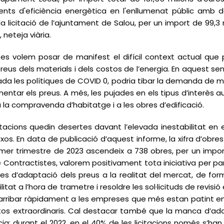
ents d'eficiència energètica en l'enllumenat públic amb de
a licitació de l’ajuntament de Salou, per un import de 99,3 
 neteja viària.
s volem posar de manifest el difícil context actual que pa
preus dels materials i dels costos de l’energia. En aquest se
zada les polítiques de COVID 0, podria tibar la demanda de m
augmentar els preus. A més, les pujades en els tipus d’interè
 a la compravenda d’habitatge i a les obres d’edificació.
tacions quedin desertes davant l’elevada inestabilitat en 
ixos. En data de publicació d’aquest informe, la xifra d’obr
rimer trimestre de 2023 ascendeix a 738 obres, per un import
Contractistes, valorem positivament tota iniciativa per pa
d’adaptació dels preus a la realitat del mercat, de forma
litat a l’hora de trametre i resoldre les sol·licituds de revi
ribar ràpidament a les empreses que més estan patint en aq
os extraordinaris. Cal destacar també que la manca d’adap
a: durant el 2022, en el 40% de les licitacions només s’han 