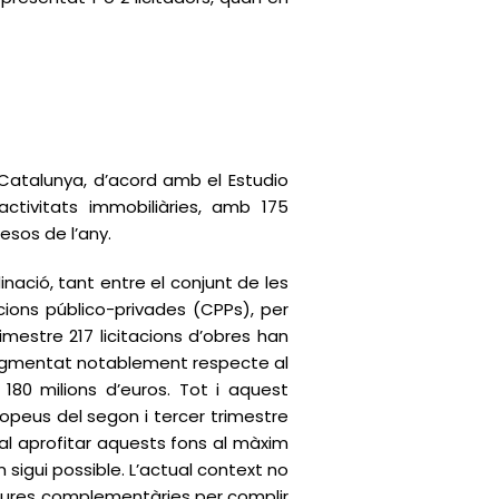
 Catalunya, d’acord amb el Estudio
activitats immobiliàries, amb 175
esos de l’any.
nació, tant entre el conjunt de les
cions público-privades (CPPs), per
imestre 217 licitacions d’obres han
 augmentat notablement respecte al
s 180 milions d’euros. Tot i aquest
ropeus del segon i tercer trimestre
tal aprofitar aquests fons al màxim
sigui possible. L’actual context no
sures complementàries per complir