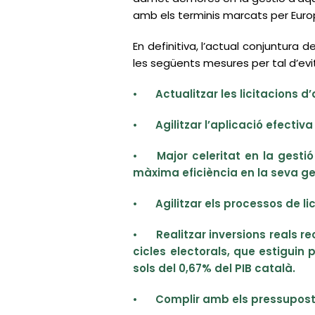
amb els terminis marcats per Euro
En definitiva, l’actual conjuntura
les següents mesures per tal d’evi
•
Actualitzar les licitacions 
•
Agilitzar l’aplicació efecti
•
Major celeritat en la gesti
màxima eficiència en la seva ge
•
Agilitzar els processos de lic
•
Realitzar inversions reals r
cicles electorals, que estiguin
sols del 0,67% del PIB català.
•
Complir amb els pressupostos