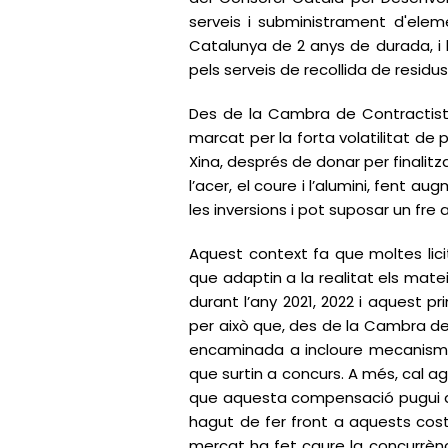
serveis i subministrament d'elem
Catalunya de 2 anys de durada, i l
pels serveis de recollida de residus,
Des de la Cambra de Contractiste
marcat per la forta volatilitat de 
Xina, després de donar per finalit
l’acer, el coure i l’alumini, fent 
les inversions i pot suposar un fre
Aquest context fa que moltes lici
que adaptin a la realitat els mate
durant l’any 2021, 2022 i aquest p
per això que, des de la Cambra de 
encaminada a incloure mecanismes 
que surtin a concurs. A més, cal agi
que aquesta compensació pugui ar
hagut de fer front a aquests cost
mercat ha fet caure la concurrènci