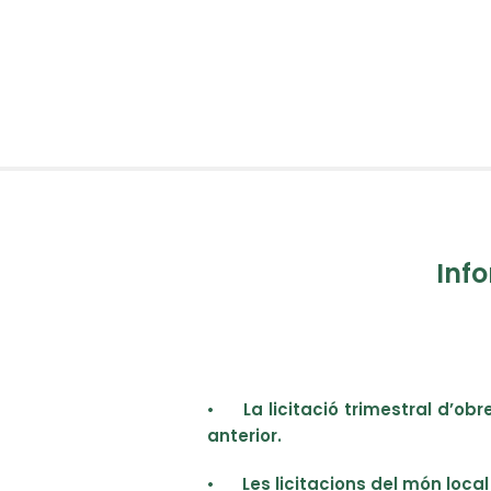
Info
•
La licitació trimestral d’ob
anterior.
•
Les licitacions del món loca