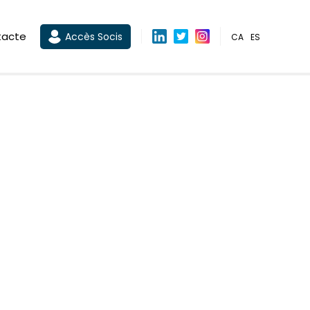
tacte
Accès Socis
CA
ES