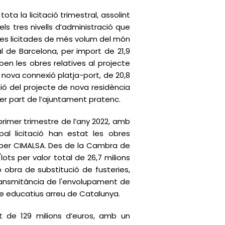
ota la licitació trimestral, assolint
dels tres nivells d’administració que
obres licitades de més volum del món
l de Barcelona, per import de 21,9
ben les obres relatives al projecte
i nova connexió platja-port, de 20,8
ció del projecte de nova residència
 per part de l’ajuntament pratenc.
primer trimestre de l’any 2022, amb
ipal licitació han estat les obres
at per CIMALSA. Des de la Cambra de
ts per valor total de 26,7 milions
 obra de substitució de fusteries,
transmitància de l'envolupament de
re educatius arreu de Catalunya.
at de 129 milions d’euros, amb un