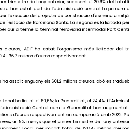
r trimestre de l’any anterior, suposant el 20,6% del total l
tre han estat part de l’administració central. La primera co
 per l’execució del projecte de construcció d'esmena a mitjà te
a de l'estació de Barcelona Sants. La segona és la licitada per
, per dur a terme la terminal ferroviària intermodal Port C
s d’euros, ADIF ha estat l’organisme més licitador del t
,4 i 36,7 milions d’euros respectivament.
eis ha assolit enguany els 601,2 milions d’euros, això es tra
Local ha licitat el 60,6%; la Generalitat, el 24,4%; i l’Adminis
 l’administració Central com la Generalitat han augmentat s
ilions d’euros respectivament en comparació amb 2022. Per 
erveis, un 9% menys que el primer trimestre de l’any anterior.
upament Local, per import total de 131,55 milions d’euro