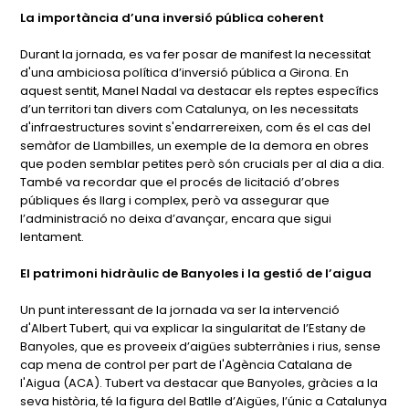
La importància d’una inversió pública coherent
Durant la jornada, es va fer posar de manifest la necessitat
d'una ambiciosa política d’inversió pública a Girona. En
aquest sentit, Manel Nadal va destacar els reptes específics
d’un territori tan divers com Catalunya, on les necessitats
d'infraestructures sovint s'endarrereixen, com és el cas del
semàfor de Llambilles, un exemple de la demora en obres
que poden semblar petites però són crucials per al dia a dia.
També va recordar que el procés de licitació d’obres
públiques és llarg i complex, però va assegurar que
l’administració no deixa d’avançar, encara que sigui
lentament.
El patrimoni hidràulic de Banyoles i la gestió de l’aigua
Un punt interessant de la jornada va ser la intervenció
d'Albert Tubert, qui va explicar la singularitat de l’Estany de
Banyoles, que es proveeix d’aigües subterrànies i rius, sense
cap mena de control per part de l'Agència Catalana de
l'Aigua (ACA). Tubert va destacar que Banyoles, gràcies a la
seva història, té la figura del Batlle d’Aigües, l’únic a Catalunya