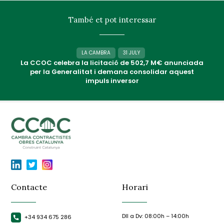
També et pot interessar
LA CAMBRA
31 JULY
La CCOC celebra la licitació de 502,7 M€ anunciada
per la Generalitat i demana consolidar aquest
impuls inversor
Contacte
Horari
Dll a Dv: 08:00h – 14:00h
+34 934 675 286