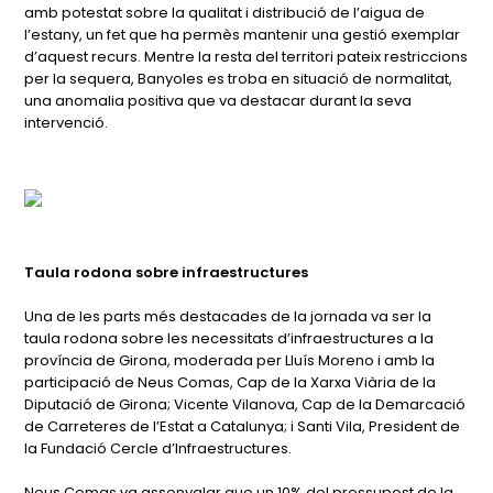
amb potestat sobre la qualitat i distribució de l’aigua de
l’estany, un fet que ha permès mantenir una gestió exemplar
d’aquest recurs. Mentre la resta del territori pateix restriccions
per la sequera, Banyoles es troba en situació de normalitat,
una anomalia positiva que va destacar durant la seva
intervenció.
Taula rodona sobre infraestructures
Una de les parts més destacades de la jornada va ser la
taula rodona sobre les necessitats d’infraestructures a la
província de Girona, moderada per Lluís Moreno i amb la
participació de Neus Comas, Cap de la Xarxa Viària de la
Diputació de Girona; Vicente Vilanova, Cap de la Demarcació
de Carreteres de l’Estat a Catalunya; i Santi Vila, President de
la Fundació Cercle d’Infraestructures.
Neus Comas va assenyalar que un 10% del pressupost de la