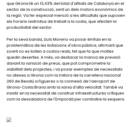
que Girona té un 13,43% del total d'afiliats de Catalunya en el
sector de la construcció, sent un dels motors econòmics de
la regió. Va fer especial menció a les dificultats que suposen
els horaris restrictius de treball a la costa, que afecten la
productivitat del sector.
Per la seva banda, Lluís Moreno va posar èmfasi en la
problemàtica de les licitacions d'obra pública, afirmant que
sovint no es liciten a costos reals, fet que fa que moltes
quedin desertes. A més, va destacar la manca de previsió
davant la variació de preus, que pot comprometre la
viabilitat dels projectes, i va posar exemples de necessitats
no ateses a Girona com la millora de la carretera nacional
260 de Besalú a Figueres o la connexió de l’aeroport de
Girona-Costa Brava amb la xarxa d’alta velocitat. També va
insistir en la necessitat de construir infraestructures crítiques
com la dessaladora de l'Empordà per combatre la sequera.