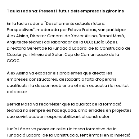
Taula rodona: Present i futur dels empresaris gironins
En la taula rodona "Desafiaments actuals i futurs:
Perspectives", moderada per Esteve Freixas, van participar
Àlex Alsina, Director General de Xavier Alsina; Bernat Masó,
Arquitecte tècnic i col·laborador de la UEC; Lucía López,
Directora Gerent de la Fundació Laboral de la Construcció de
Catalunya; i Mireia del Solar, Cap de Comunicació de la
CCOC.
Àlex Alsina va exposar els problemes que afecta les
empreses constructores, destacant la falta d’operaris
qualificats i la desconnexió entre el món educatiu i la realitat
del sector.
Bernat Masó va reconèixer que la qualitat de la formació
tècnica no sempre és l’adequada, amb errades en projectes
que sovint acaben responsabilitzant el constructor.
Lucía López va posar en relleu la tasca formativa de la
Fundació Laboral de la Construcció, fent èmfasi en la inserció