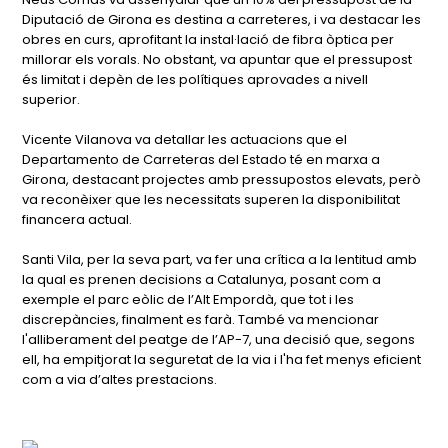
Diputació de Girona es destina a carreteres, i va destacar les
obres en curs, aprofitant la instal·lació de fibra òptica per
millorar els vorals. No obstant, va apuntar que el pressupost
és limitat i depèn de les polítiques aprovades a nivell
superior.
Vicente Vilanova va detallar les actuacions que el
Departamento de Carreteras del Estado té en marxa a
Girona, destacant projectes amb pressupostos elevats, però
va reconèixer que les necessitats superen la disponibilitat
financera actual.
Santi Vila, per la seva part, va fer una crítica a la lentitud amb
la qual es prenen decisions a Catalunya, posant com a
exemple el parc eòlic de l’Alt Empordà, que tot i les
discrepàncies, finalment es farà. També va mencionar
l'alliberament del peatge de l’AP-7, una decisió que, segons
ell, ha empitjorat la seguretat de la via i l'ha fet menys eficient
com a via d’altes prestacions.