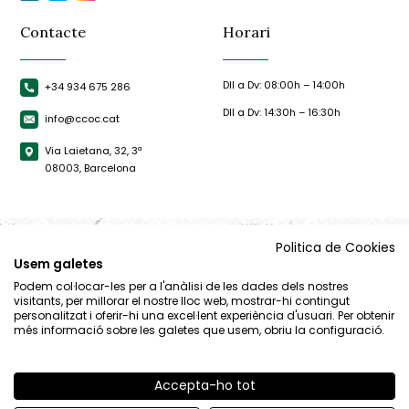
Contacte
Horari
Dll a Dv: 08:00h – 14:00h
+34 934 675 286
Dll a Dv: 14:30h – 16:30h
info@ccoc.cat
Via Laietana, 32, 3ª
08003, Barcelona
Politica de Cookies
Usem galetes
Podem col·locar-les per a l'anàlisi de les dades dels nostres
visitants, per millorar el nostre lloc web, mostrar-hi contingut
personalitzat i oferir-hi una excel·lent experiència d'usuari. Per obtenir
més informació sobre les galetes que usem, obriu la configuració.
Accepta-ho tot